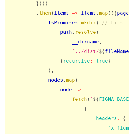
}
)
)
)
.
then
(
items
=>
 items
.
map
(
(
{
page
,
            fsPromises
.
mkdir
(
// First e
                path
.
resolve
(
                    __dirname
,
`
../dist/
${
fileName
}
{
recursive
:
true
}
)
,
            nodes
.
map
(
node
=>
fetch
(
`
${
FIGMA_BASE
}
{
headers
:
{
'x-figma