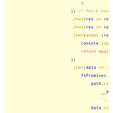
}
}
)
// Fetch ever
.
then
(
res
=>
 res
.
then
(
res
=>
 res
.
then
(
async
(
res
                            console
.
log
(
return
await
}
)
.
then
(
data
=>
//
                            fsPromises
.
w
                                path
.
res
                                    __di
`
../
                                data
.
rep