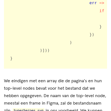
err
=>
{
if
(
                                        
}
}
)
)
)
]
)
)
}
We eindigen met een array die de pagina's en hun
top-level nodes bevat voor het bestand dat we
hebben opgegeven. De naam van de top-level node,
meestal een frame in Figma, zal de bestandsnaam
zijn.
in ons voorbeeld. We kunnen
Superheroes.svg