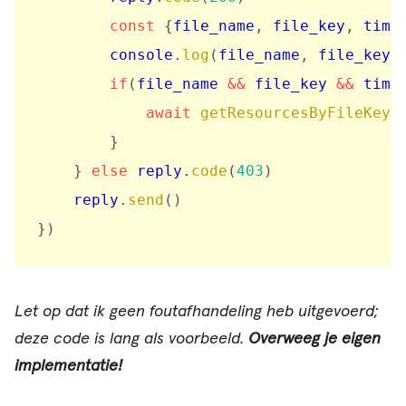
const
{
file_name
,
 file_key
,
 time
        console
.
log
(
file_name
,
 file_key
,
if
(
file_name 
&&
 file_key 
&&
 time
await
getResourcesByFileKey
(
}
}
else
 reply
.
code
(
403
)
    reply
.
send
(
)
}
)
Let op dat ik geen foutafhandeling heb uitgevoerd;
deze code is lang als voorbeeld.
Overweeg je eigen
implementatie!