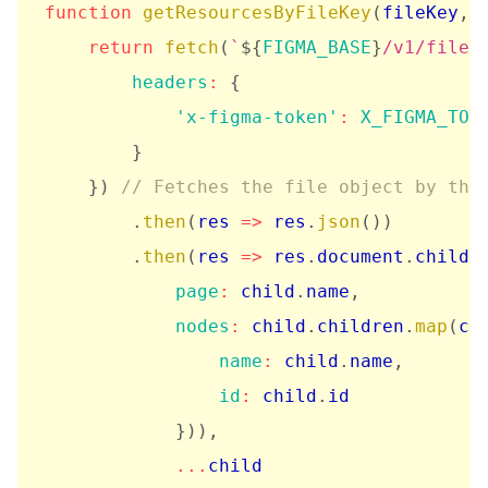
function
getResourcesByFileKey
(
fileKey
,
 
return
fetch
(
`
${
FIGMA_BASE
}
/v1/files
headers
:
{
'x-figma-token'
:
X_FIGMA_TOK
}
}
)
// Fetches the file object by the
.
then
(
res
=>
 res
.
json
(
)
)
.
then
(
res
=>
 res
.
document
.
childr
page
:
 child
.
name
,
nodes
:
 child
.
children
.
map
(
ch
name
:
 child
.
name
,
id
:
 child
.
id

}
)
)
,
...
child
