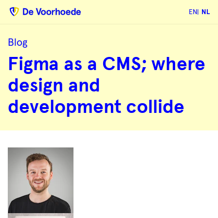
EN
NL
Blog
Figma
Figma as a CMS; where
as
a
CMS;
design and
where
design
and
development collide
development
collide