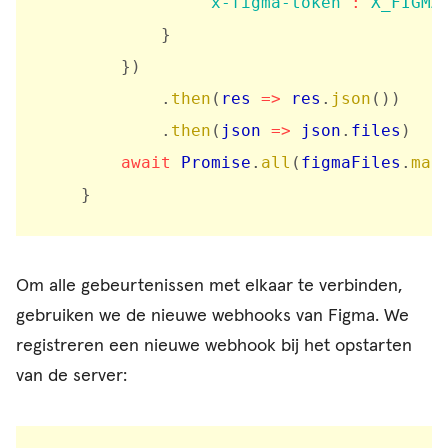
'x-figma-token'
:
X_FIGMA
}
}
)
.
then
(
res
=>
 res
.
json
(
)
)
.
then
(
json
=>
 json
.
files
)
await
 Promise
.
all
(
figmaFiles
.
map
}
Om alle gebeurtenissen met elkaar te verbinden,
gebruiken we de nieuwe webhooks van Figma. We
registreren een nieuwe webhook bij het opstarten
van de server: