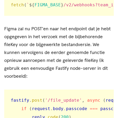
fetch
(
`
${
FIGMA_BASE
}
/v2/webhooks?team_id
Figma zal nu POST'en naar het endpoint dat je hebt
opgegeven in het verzoek met de bijbehorende
fileKey voor de bijgewerkte bestandversie. We
kunnen vervolgens de eerder genoemde functie
opnieuw aanroepen met de geleverde fileKey (ik
gebruik een eenvoudige Fastify node-server in dit
voorbeeld):
fastify
.
post
(
'/file_update'
,
async
(
requ
if
(
request
.
body
.
passcode 
===
 passco
        reply
.
code
(
200
)