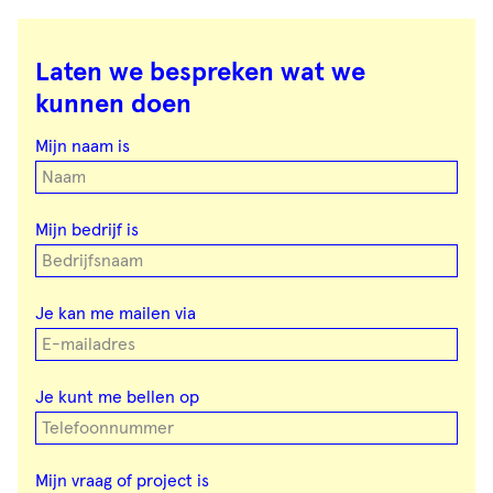
Laten we bespreken wat we
kunnen doen
Don't
fill
Mijn naam is
this
out
if
you're
Mijn bedrijf is
human:
Je kan me mailen via
Je kunt me bellen op
Mijn vraag of project is