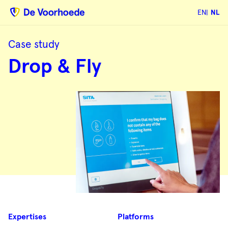
EN
NL
Case study
Drop
Drop & Fly
&
Fly
Case
Expertises
Platforms
samenvatting