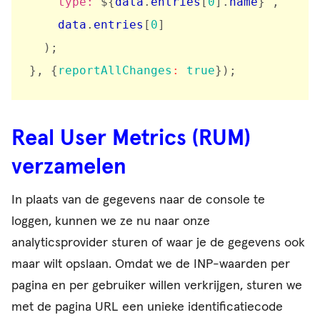
    type: 
${
data
.
entries
[
0
]
.
name
}
`
,
    data
.
entries
[
0
]
)
;
}
,
{
reportAllChanges
:
true
}
)
;
Real User Metrics (RUM)
verzamelen
In plaats van de gegevens naar de console te
loggen, kunnen we ze nu naar onze
analyticsprovider sturen of waar je de gegevens ook
maar wilt opslaan. Omdat we de INP-waarden per
pagina en per gebruiker willen verkrijgen, sturen we
met de pagina URL een unieke identificatiecode