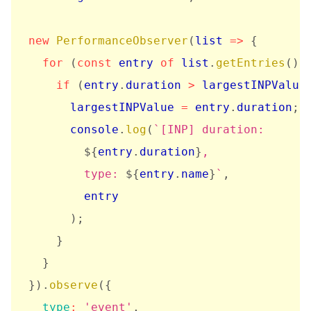
new
PerformanceObserver
(
list
=>
{
for
(
const
 entry 
of
 list
.
getEntries
(
)
)
if
(
entry
.
duration 
>
 largestINPValue
      largestINPValue 
=
 entry
.
duration
;
      console
.
log
(
`
[INP] duration: 

${
entry
.
duration
}
,

        type: 
${
entry
.
name
}
`
,
        entry

)
;
}
}
}
)
.
observe
(
{
type
:
'event'
,