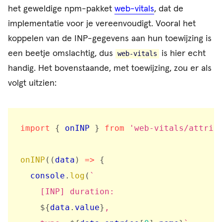
het geweldige npm-pakket
web-vitals
, dat de
implementatie voor je vereenvoudigt. Vooral het
koppelen van de INP-gegevens aan hun toewijzing is
een beetje omslachtig, dus
is hier echt
web-vitals
handig. Het bovenstaande, met toewijzing, zou er als
volgt uitzien:
import
{
 onINP 
}
from
'web-vitals/attrib
onINP
(
(
data
)
=>
{
  console
.
log
(
`
    [INP] duration:

${
data
.
value
}
,
