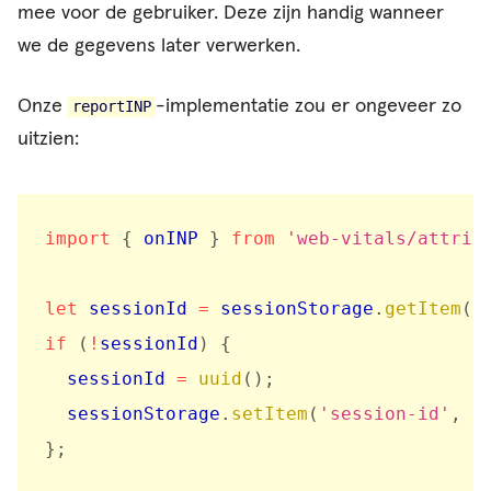
mee voor de gebruiker. Deze zijn handig wanneer
we de gegevens later verwerken.
Onze
-implementatie zou er ongeveer zo
reportINP
uitzien:
import
{
 onINP 
}
from
'web-vitals/attrib
let
 sessionId 
=
 sessionStorage
.
getItem
(
'
if
(
!
sessionId
)
{
  sessionId 
=
uuid
(
)
;
  sessionStorage
.
setItem
(
'session-id'
,
 s
}
;