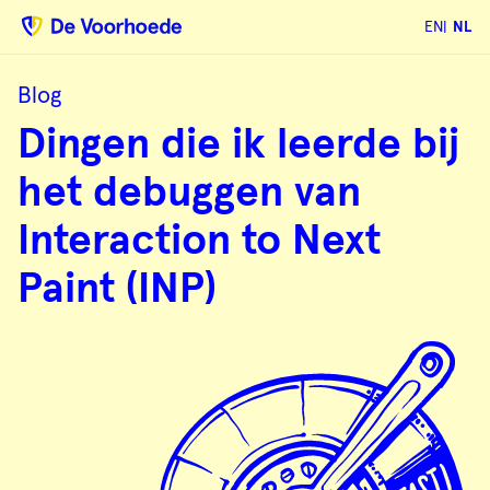
EN
NL
Blog
Dingen
Dingen die ik leerde bij
die
ik
leerde
het debuggen van
bij
het
debuggen
Interaction to Next
van
Interaction
to
Paint (INP)
Next
Paint
(INP)