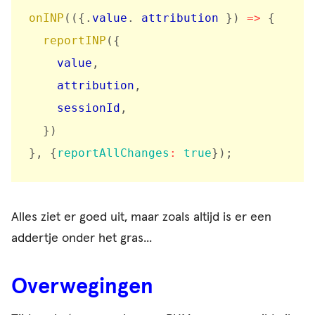
onINP
(
(
{
.
value
.
 attribution 
}
)
=>
{
reportINP
(
{
    value
,
    attribution
,
    sessionId
,
}
)
}
,
{
reportAllChanges
:
true
}
)
;
Alles ziet er goed uit, maar zoals altijd is er een
addertje onder het gras...
Overwegingen