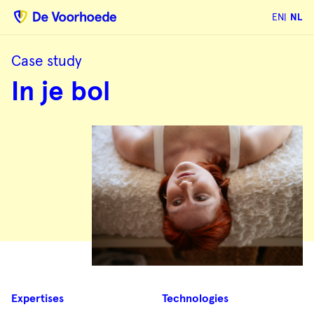
EN
NL
Case study
In
In je bol
je
bol
Case
Expertises
Technologies
samenvatting